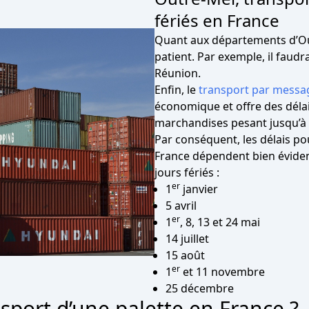
fériés en France
Quant aux départements d’Outr
patient. Par exemple, il faudra
Réunion.
Enfin, le
transport par messa
économique et offre des déla
marchandises pesant jusqu’à 
Par conséquent, les délais p
France dépendent bien évide
jours fériés :
er
1
janvier
5 avril
er
1
, 8, 13 et 24 mai
14 juillet
15 août
er
1
et 11 novembre
25 décembre
sport d’une palette en France ?