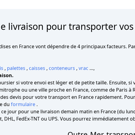
de livraison pour transporter v
ises en France vont dépendre de 4 principaux facteurs. Par 
is
,
palettes
,
caisses
,
conteneurs
,
vrac
…,
aison.
ursier si votre envoi est léger et de petite taille. Ensuite, s
itrophe ou une ville proche en France, comme de Paris à 
r des devis pour votre transport en France rapidement. Pour
pe du
formulaire
.
 ce jour pour une livraison demain matin en France (du lun
 DHL, FedEx-TNT ou UPS. Vous pourrez immédiatement obte
Outre-Mer, transpor