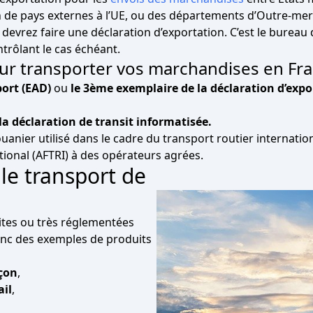
on de pays externes à l’UE, ou des départements d’Outre-me
devrez faire une déclaration d’exportation. C’est le bure
trôlant le cas échéant.
ur transporter vos marchandises en Fr
rt (EAD)
ou
le 3ème exemplaire de la déclaration d’exp
déclaration de transit informatisée.
nier utilisé dans le cadre du transport routier international
tional (AFTRI) à des opérateurs agrées.
 le transport de
ites ou très réglementées
onc des exemples de produits
çon
,
ail
,